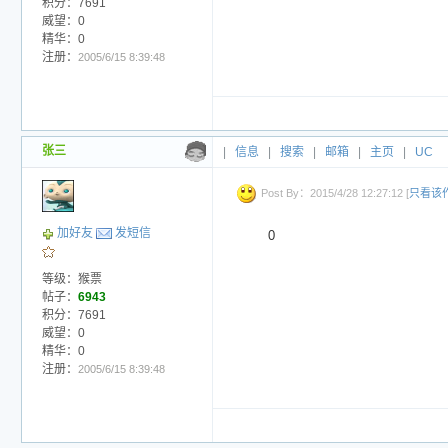
积分：7691
威望：0
精华：0
注册：
2005/6/15 8:39:48
张三
|
信息
|
搜索
|
邮箱
|
主页
|
UC
Post By：2015/4/28 12:27:12 [
只看该
加好友
发短信
0
等级：猴票
帖子：
6943
积分：7691
威望：0
精华：0
注册：
2005/6/15 8:39:48