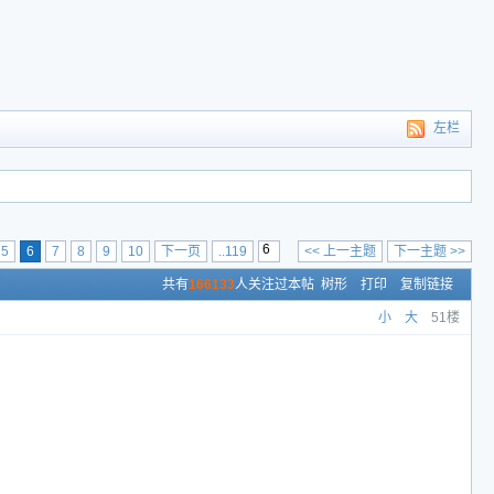
左栏
5
6
7
8
9
10
下一页
..119
<< 上一主题
下一主题 >>
共有
166133
人关注过本帖
树形
打印
复制链接
小
大
51楼