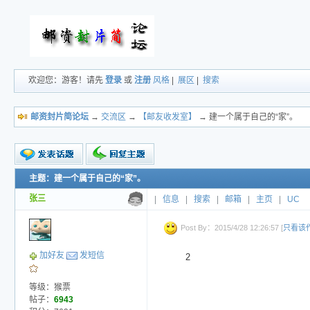
欢迎您：游客！请先
登录
或
注册
风格
|
展区
|
搜索
邮资封片简论坛
→
交流区
→
【邮友收发室】
→ 建一个属于自己的“家”。
主题：建一个属于自己的“家”。
新的主题
投票帖
张三
|
信息
|
搜索
|
邮箱
|
主页
|
UC
交易帖
小字报
Post By：2015/4/28 12:26:57 [
只看该
加好友
发短信
2
等级：猴票
帖子：
6943