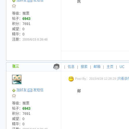
加好友
发短信
民
等级：猴票
帖子：
6943
积分：7691
威望：0
精华：0
注册：
2005/6/15 8:39:48
张三
|
信息
|
搜索
|
邮箱
|
主页
|
UC
Post By：2015/4/28 12:28:29 [
只看该
加好友
发短信
邮
等级：猴票
帖子：
6943
积分：7691
威望：0
精华：0