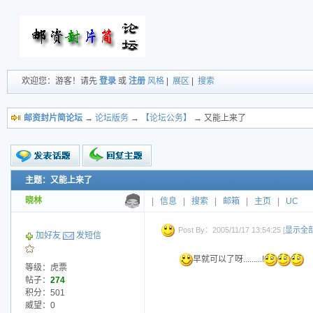
欢迎您：游客！请先
登录
或
注册
风格
|
展区
|
搜索
邮资封片简论坛
→
论坛版务
→
【论坛公务】
→ 又能上来了
主题：又能上来了
新的主题
投票帖
晓林
|
信息
|
搜索
|
邮箱
|
主页
|
UC
交易帖
小字报
Post By：2005/11/17 13:54:25 [
显示全
加好友
发短信
早就可以了呀.........!
等级：虎票
帖子：
274
积分：501
威望：0